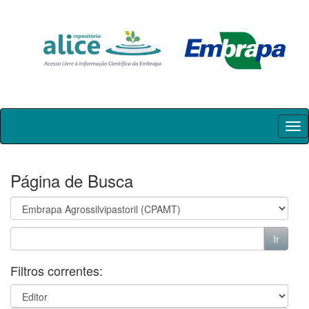
Skip
navigation
Página de Busca
Filtros correntes: