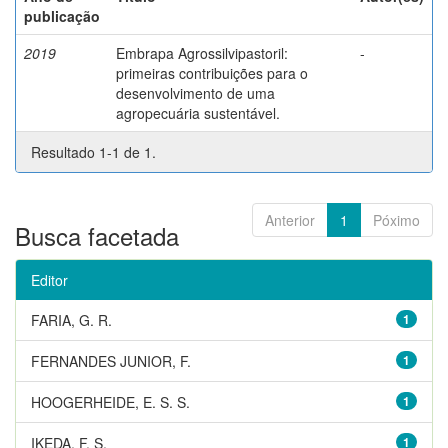
publicação
2019
Embrapa Agrossilvipastoril:
-
primeiras contribuições para o
desenvolvimento de uma
agropecuária sustentável.
Resultado 1-1 de 1.
Anterior
1
Póximo
Busca facetada
Editor
FARIA, G. R.
1
FERNANDES JUNIOR, F.
1
HOOGERHEIDE, E. S. S.
1
IKEDA, F. S.
1