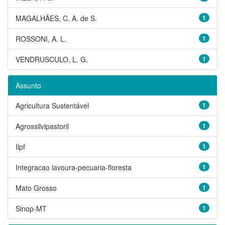
MAGALHÃES, C. A. de S.
1
ROSSONI, A. L.
1
VENDRUSCULO, L. G.
1
Assunto
Agricultura Sustentável
1
Agrossilvipastoril
1
Ilpf
1
Integracao lavoura-pecuaria-floresta
1
Mato Grosso
1
Sinop-MT
1