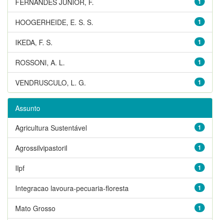
FERNANDES JUNIOR, F.
1
HOOGERHEIDE, E. S. S.
1
IKEDA, F. S.
1
ROSSONI, A. L.
1
VENDRUSCULO, L. G.
1
Assunto
Agricultura Sustentável
1
Agrossilvipastoril
1
Ilpf
1
Integracao lavoura-pecuaria-floresta
1
Mato Grosso
1