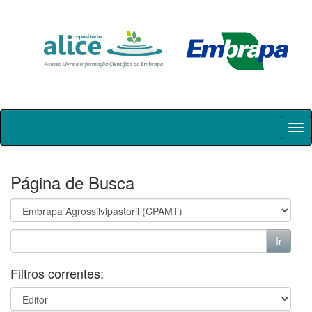
Skip
navigation
Página de Busca
Filtros correntes: