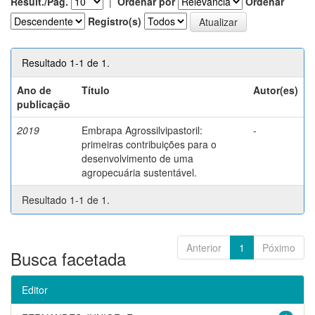
Result./Pág.
|
Ordenar por
Ordenar
Registro(s)
Resultado 1-1 de 1.
Ano de
Título
Autor(es)
publicação
2019
Embrapa Agrossilvipastoril:
-
primeiras contribuições para o
desenvolvimento de uma
agropecuária sustentável.
Resultado 1-1 de 1.
Anterior
1
Póximo
Busca facetada
Editor