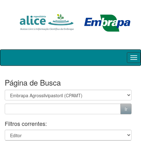
Skip
navigation
Página de Busca
Filtros correntes: