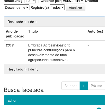
Result./Pág.
|
Ordenar por
Ordenar
Registro(s)
Resultado 1-1 de 1.
Ano de
Título
Autor(es)
publicação
2019
Embrapa Agrossilvipastoril:
-
primeiras contribuições para o
desenvolvimento de uma
agropecuária sustentável.
Resultado 1-1 de 1.
Anterior
1
Póximo
Busca facetada
Editor