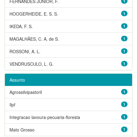
FERNANDES JUNIOR, F.
1
HOOGERHEIDE, E. S. S.
1
IKEDA, F. S.
1
MAGALHÃES, C. A. de S.
1
ROSSONI, A. L.
1
VENDRUSCULO, L. G.
1
Assunto
Agrossilvipastoril
1
Ilpf
1
Integracao lavoura-pecuaria-floresta
1
Mato Grosso
1