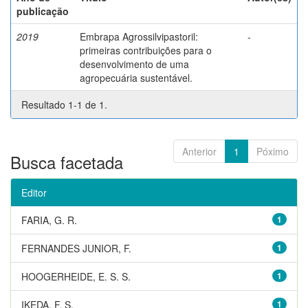
publicação
2019
Embrapa Agrossilvipastoril:
-
primeiras contribuições para o
desenvolvimento de uma
agropecuária sustentável.
Resultado 1-1 de 1.
Anterior
1
Póximo
Busca facetada
Editor
FARIA, G. R.
1
FERNANDES JUNIOR, F.
1
HOOGERHEIDE, E. S. S.
1
IKEDA, F. S.
1