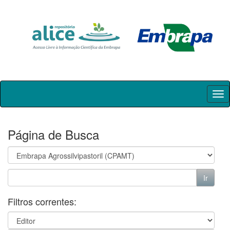
Skip
navigation
Página de Busca
Filtros correntes: