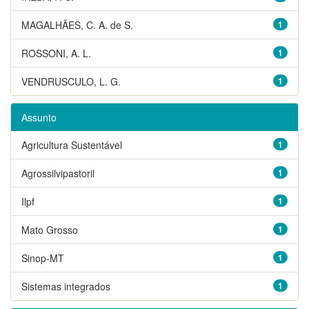
MAGALHÃES, C. A. de S.
1
ROSSONI, A. L.
1
VENDRUSCULO, L. G.
1
Assunto
Agricultura Sustentável
1
Agrossilvipastoril
1
Ilpf
1
Mato Grosso
1
Sinop-MT
1
Sistemas integrados
1