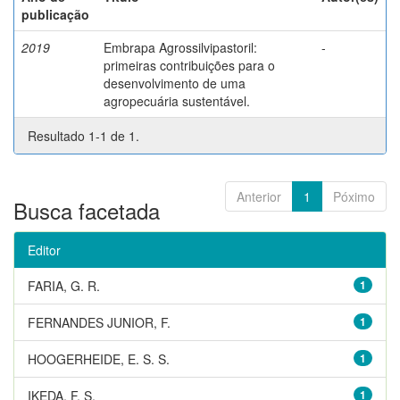
publicação
2019
Embrapa Agrossilvipastoril:
-
primeiras contribuições para o
desenvolvimento de uma
agropecuária sustentável.
Resultado 1-1 de 1.
Anterior
1
Póximo
Busca facetada
Editor
FARIA, G. R.
1
FERNANDES JUNIOR, F.
1
HOOGERHEIDE, E. S. S.
1
IKEDA, F. S.
1