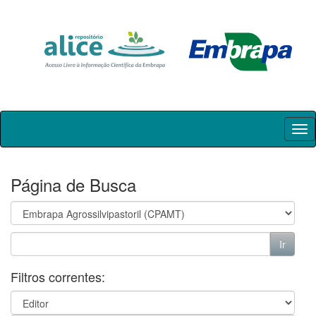
Skip
navigation
Página de Busca
Filtros correntes: