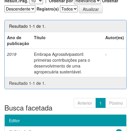
Result./Pág.
|
Ordenar por
Ordenar
Registro(s)
Resultado 1-1 de 1.
Ano de
Título
Autor(es)
publicação
2019
Embrapa Agrossilvipastoril:
-
primeiras contribuições para o
desenvolvimento de uma
agropecuária sustentável.
Resultado 1-1 de 1.
Anterior
1
Póximo
Busca facetada
Editor