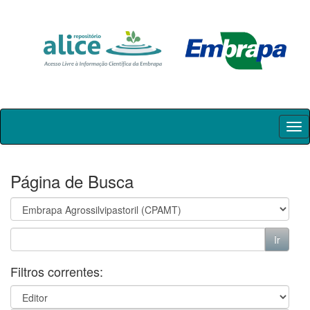
Skip
navigation
Página de Busca
Filtros correntes: