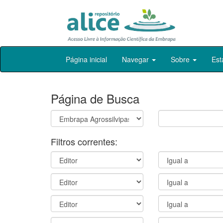
Skip
Página inicial
Navegar
Sobre
Est
navigation
Página de Busca
Filtros correntes: