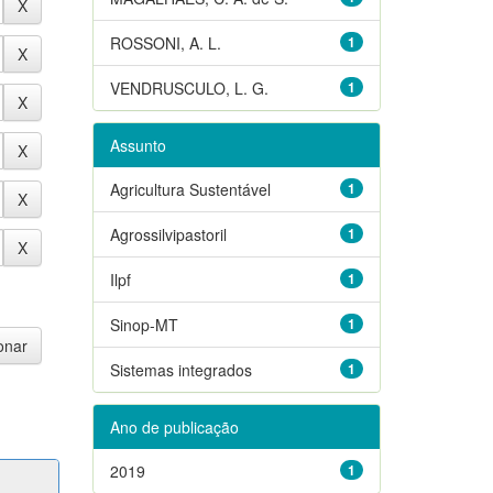
ROSSONI, A. L.
1
VENDRUSCULO, L. G.
1
Assunto
Agricultura Sustentável
1
Agrossilvipastoril
1
Ilpf
1
Sinop-MT
1
Sistemas integrados
1
Ano de publicação
2019
1