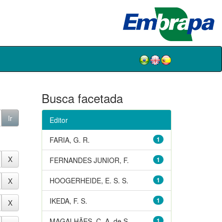
Busca facetada
Editor
FARIA, G. R.
1
FERNANDES JUNIOR, F.
1
HOOGERHEIDE, E. S. S.
1
IKEDA, F. S.
1
MAGALHÃES, C. A. de S.
1