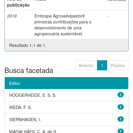
publicação
2019
Embrapa Agrossilvipastoril:
-
primeiras contribuições para o
desenvolvimento de uma
agropecuária sustentável.
Resultado 1-1 de 1.
Anterior
1
Póximo
Busca facetada
Editor
HOOGERHEIDE, E. S. S.
1
IKEDA, F. S.
1
ISERNHAGEN, I.
1
MAGALHÃES, C. A. de S.
1