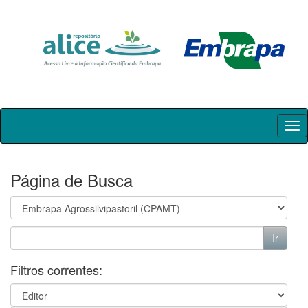
Skip
navigation
Página de Busca
Filtros correntes: