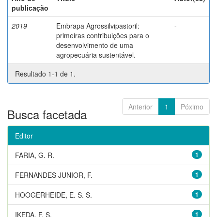
publicação
2019
Embrapa Agrossilvipastoril:
-
primeiras contribuições para o
desenvolvimento de uma
agropecuária sustentável.
Resultado 1-1 de 1.
Anterior
1
Póximo
Busca facetada
Editor
FARIA, G. R.
1
FERNANDES JUNIOR, F.
1
HOOGERHEIDE, E. S. S.
1
IKEDA, F. S.
1