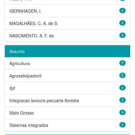
ISERNHAGEN, I.
1
MAGALHÃES, C. A. de S.
1
NASCIMENTO, A. F. do
1
Assunto
Agricultura
1
Agrossilvipastoril
1
Ilpf
1
Integracao lavoura-pecuaria-floresta
1
Mato Grosso
1
Sistemas integrados
1