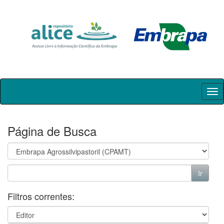
Skip
navigation
Página de Busca
Filtros correntes: