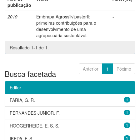
publicação
2019
Embrapa Agrossilvipastoril:
-
primeiras contribuições para o
desenvolvimento de uma
agropecuária sustentável.
Resultado 1-1 de 1.
Anterior
1
Póximo
Busca facetada
Editor
FARIA, G. R.
1
FERNANDES JUNIOR, F.
1
HOOGERHEIDE, E. S. S.
1
IKEDA, F. S.
1