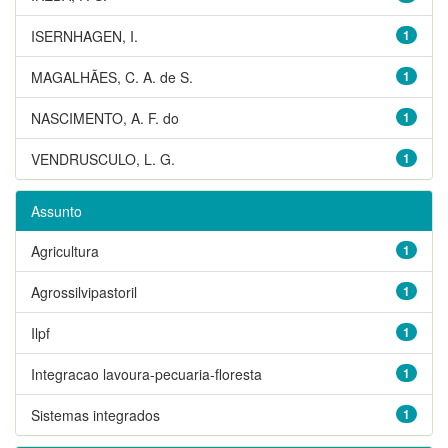
ISERNHAGEN, I.
1
MAGALHÃES, C. A. de S.
1
NASCIMENTO, A. F. do
1
VENDRUSCULO, L. G.
1
Assunto
Agricultura
1
Agrossilvipastoril
1
Ilpf
1
Integracao lavoura-pecuaria-floresta
1
Sistemas integrados
1