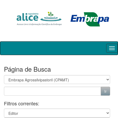
Skip
navigation
Página de Busca
Filtros correntes: