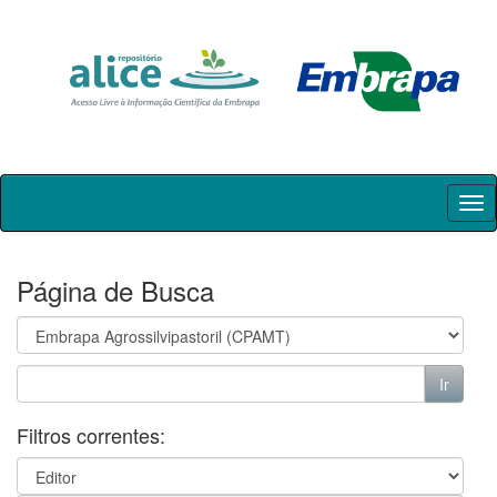
Skip
navigation
Página de Busca
Filtros correntes: