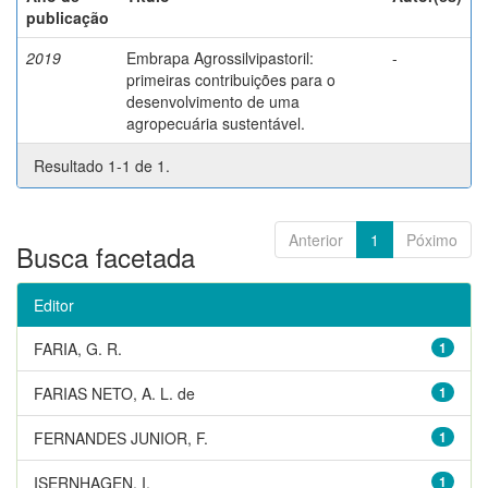
publicação
2019
Embrapa Agrossilvipastoril:
-
primeiras contribuições para o
desenvolvimento de uma
agropecuária sustentável.
Resultado 1-1 de 1.
Anterior
1
Póximo
Busca facetada
Editor
FARIA, G. R.
1
FARIAS NETO, A. L. de
1
FERNANDES JUNIOR, F.
1
ISERNHAGEN, I.
1