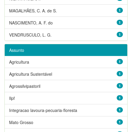
MAGALHÃES, C. A. de S.
1
NASCIMENTO, A. F. do
1
VENDRUSCULO, L. G.
1
Assunto
Agricultura
1
Agricultura Sustentável
1
Agrossilvipastoril
1
Ilpf
1
Integracao lavoura-pecuaria-floresta
1
Mato Grosso
1