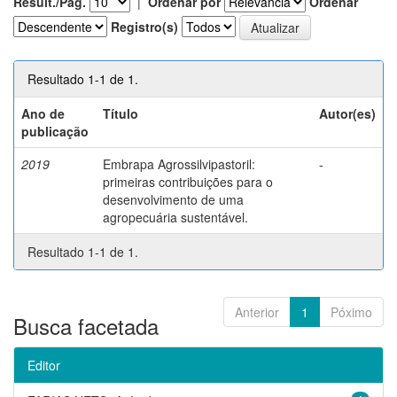
Result./Pág.
|
Ordenar por
Ordenar
Registro(s)
Resultado 1-1 de 1.
Ano de
Título
Autor(es)
publicação
2019
Embrapa Agrossilvipastoril:
-
primeiras contribuições para o
desenvolvimento de uma
agropecuária sustentável.
Resultado 1-1 de 1.
Anterior
1
Póximo
Busca facetada
Editor