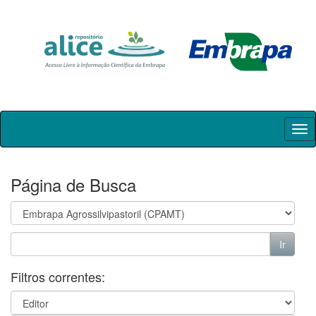
Skip
navigation
Página de Busca
Filtros correntes: