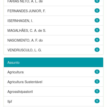
FARIAS NETO, A. L. de
1
FERNANDES JUNIOR, F.
1
ISERNHAGEN, I.
1
MAGALHÃES, C. A. de S.
1
NASCIMENTO, A. F. do
1
VENDRUSCULO, L. G.
1
Assunto
Agricultura
1
Agricultura Sustentável
1
Agrossilvipastoril
1
Ilpf
1