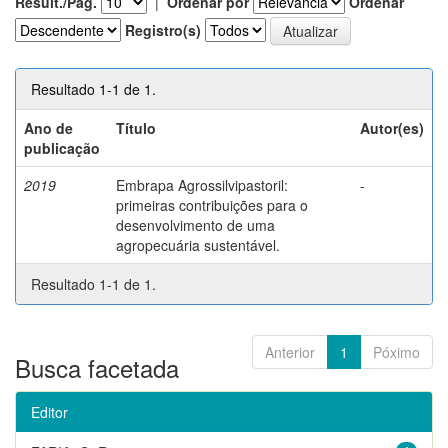
Result./Pág.
|
Ordenar por
Ordenar
Registro(s)
Resultado 1-1 de 1.
Ano de
Título
Autor(es)
publicação
2019
Embrapa Agrossilvipastoril:
-
primeiras contribuições para o
desenvolvimento de uma
agropecuária sustentável.
Resultado 1-1 de 1.
Anterior
1
Póximo
Busca facetada
Editor