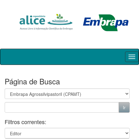
Skip
navigation
Página de Busca
Filtros correntes: