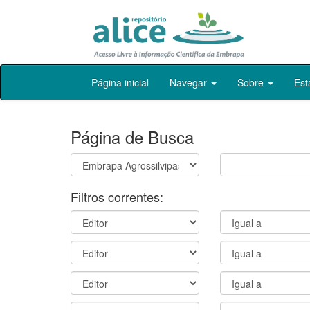
Skip
Página inicial
Navegar
Sobre
Est
navigation
Página de Busca
Filtros correntes: