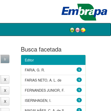
Busca facetada
Editor
FARIA, G. R.
1
FARIAS NETO, A. L. de
1
FERNANDES JUNIOR, F.
1
ISERNHAGEN, I.
1
MAGALHÃES, C. A. de S.
1