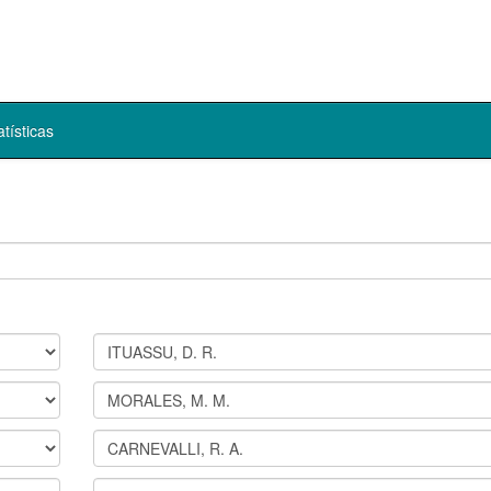
atísticas