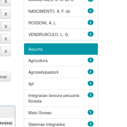
NASCIMENTO, A. F. do
1
ROSSONI, A. L.
1
VENDRUSCULO, L. G.
1
Assunto
Agricultura
1
Agrossilvipastoril
1
Ilpf
1
Integracao lavoura-pecuaria-
1
floresta
Mato Grosso
1
tor(es)
Sistemas integrados
1