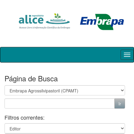
Skip
navigation
Página de Busca
Filtros correntes: