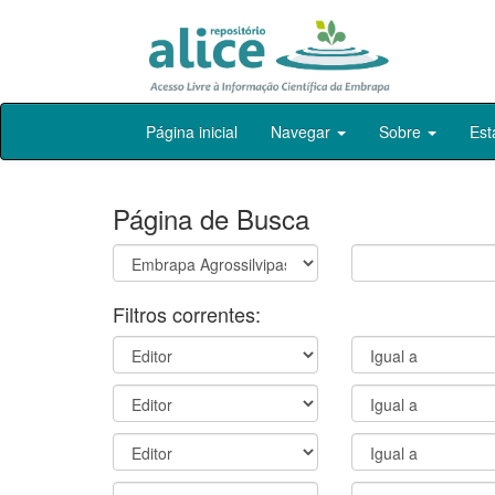
Skip
Página inicial
Navegar
Sobre
Est
navigation
Página de Busca
Filtros correntes: