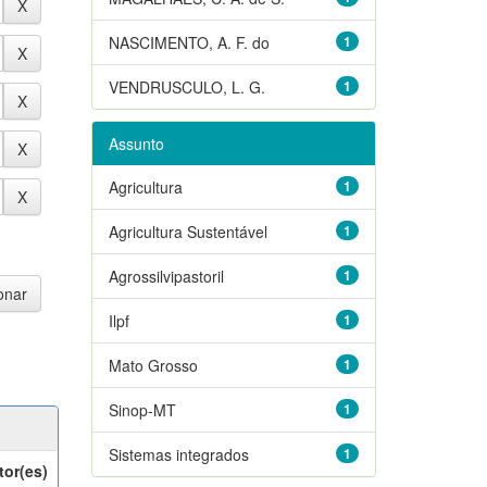
NASCIMENTO, A. F. do
1
VENDRUSCULO, L. G.
1
Assunto
Agricultura
1
Agricultura Sustentável
1
Agrossilvipastoril
1
Ilpf
1
Mato Grosso
1
Sinop-MT
1
Sistemas integrados
1
tor(es)