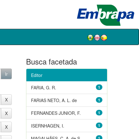
Busca facetada
Editor
FARIA, G. R.
1
FARIAS NETO, A. L. de
1
FERNANDES JUNIOR, F.
1
ISERNHAGEN, I.
1
MAGALHÃES, C. A. de S.
1