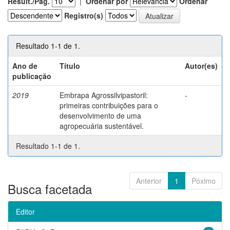
Result./Pág.
|
Ordenar por
Ordenar
Registro(s)
Resultado 1-1 de 1.
Ano de
Título
Autor(es)
publicação
2019
Embrapa Agrossilvipastoril:
-
primeiras contribuições para o
desenvolvimento de uma
agropecuária sustentável.
Resultado 1-1 de 1.
Anterior
1
Póximo
Busca facetada
Editor