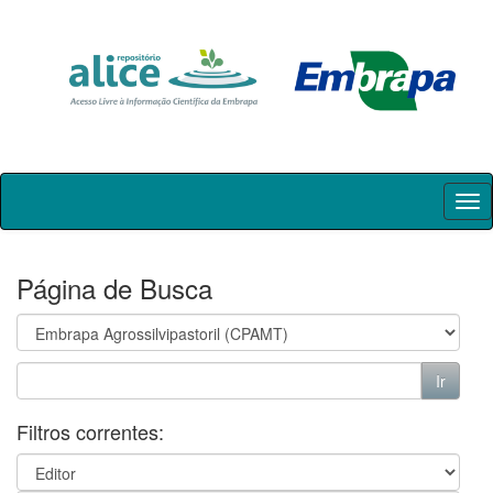
Skip
navigation
Página de Busca
Filtros correntes: