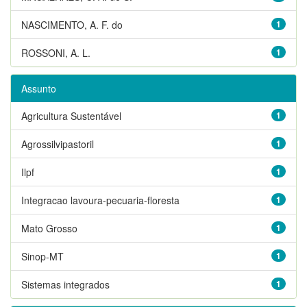
NASCIMENTO, A. F. do
1
ROSSONI, A. L.
1
Assunto
Agricultura Sustentável
1
Agrossilvipastoril
1
Ilpf
1
Integracao lavoura-pecuaria-floresta
1
Mato Grosso
1
Sinop-MT
1
Sistemas integrados
1