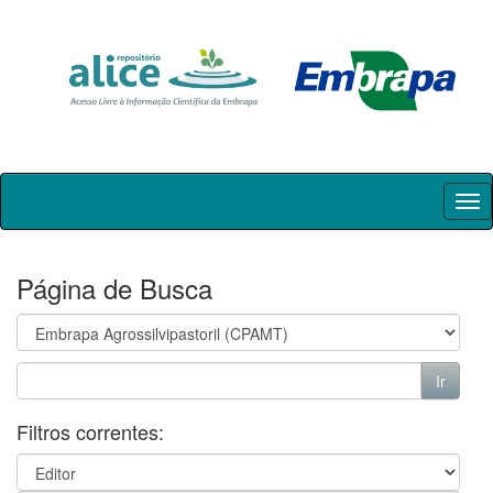
Skip
navigation
Página de Busca
Filtros correntes: