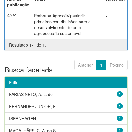
publicação
2019
Embrapa Agrossilvipastoril:
-
primeiras contribuições para o
desenvolvimento de uma
agropecuária sustentável.
Resultado 1-1 de 1.
Anterior
1
Póximo
Busca facetada
Editor
FARIAS NETO, A. L. de
1
FERNANDES JUNIOR, F.
1
ISERNHAGEN, I.
1
MAGALHÃES, C. A. de S.
1