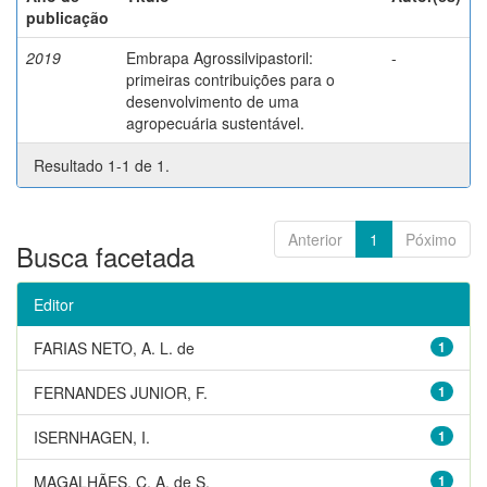
publicação
2019
Embrapa Agrossilvipastoril:
-
primeiras contribuições para o
desenvolvimento de uma
agropecuária sustentável.
Resultado 1-1 de 1.
Anterior
1
Póximo
Busca facetada
Editor
FARIAS NETO, A. L. de
1
FERNANDES JUNIOR, F.
1
ISERNHAGEN, I.
1
MAGALHÃES, C. A. de S.
1