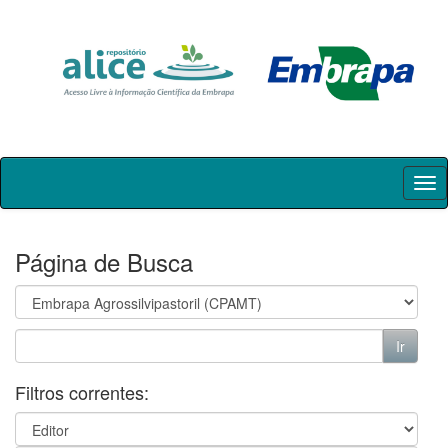
Skip
navigation
Página de Busca
Filtros correntes: