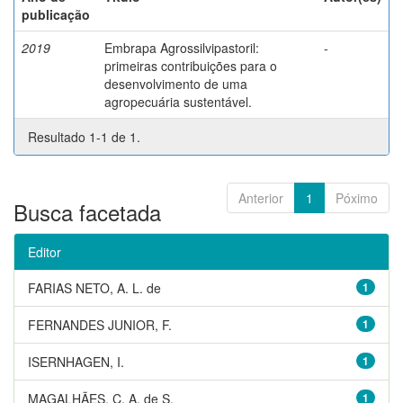
publicação
2019
Embrapa Agrossilvipastoril:
-
primeiras contribuições para o
desenvolvimento de uma
agropecuária sustentável.
Resultado 1-1 de 1.
Anterior
1
Póximo
Busca facetada
Editor
FARIAS NETO, A. L. de
1
FERNANDES JUNIOR, F.
1
ISERNHAGEN, I.
1
MAGALHÃES, C. A. de S.
1