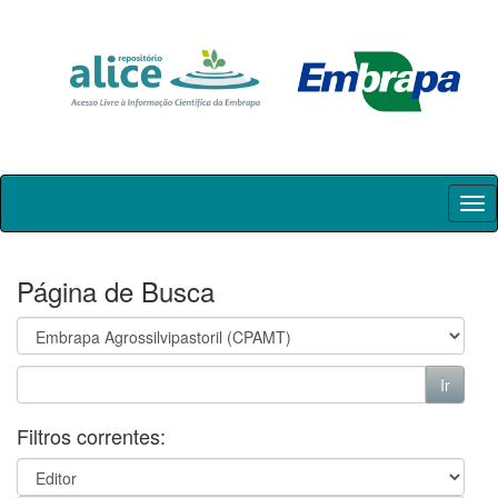
Skip
navigation
Página de Busca
Filtros correntes: