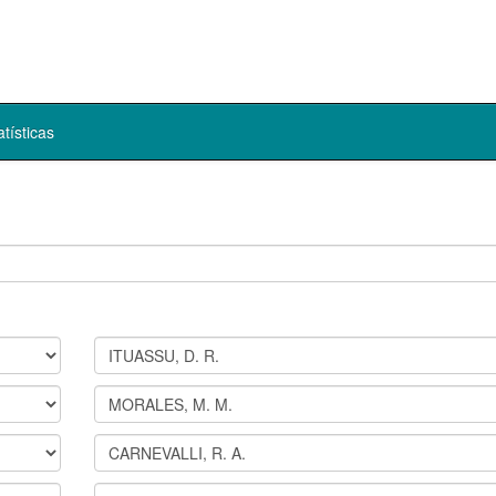
atísticas