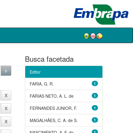
Busca facetada
Editor
FARIA, G. R.
1
FARIAS NETO, A. L. de
1
FERNANDES JUNIOR, F.
1
MAGALHÃES, C. A. de S.
1
NASCIMENTO, A. F. do
1