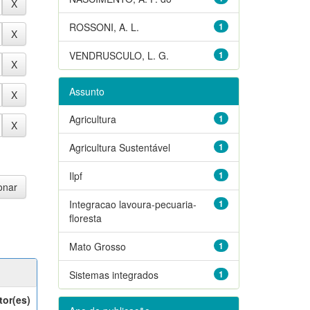
ROSSONI, A. L.
1
VENDRUSCULO, L. G.
1
Assunto
Agricultura
1
Agricultura Sustentável
1
Ilpf
1
Integracao lavoura-pecuaria-
1
floresta
Mato Grosso
1
Sistemas integrados
1
tor(es)