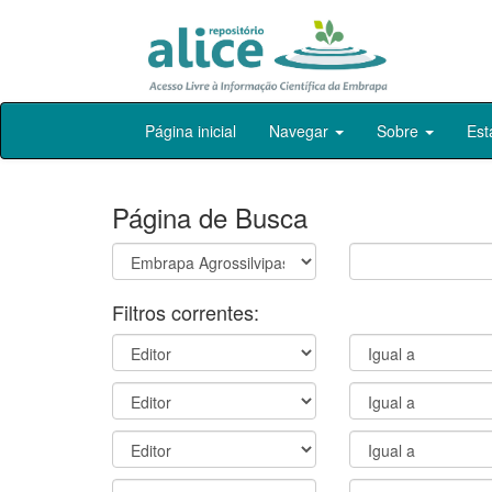
Skip
Página inicial
Navegar
Sobre
Est
navigation
Página de Busca
Filtros correntes: