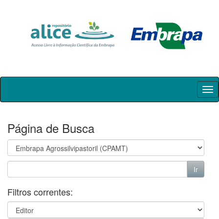
Skip
navigation
Página de Busca
Filtros correntes: