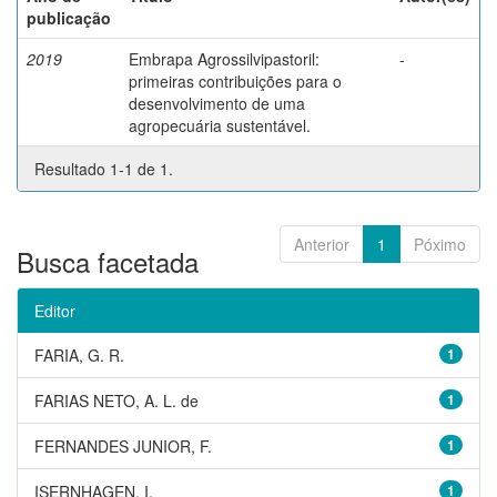
publicação
2019
Embrapa Agrossilvipastoril:
-
primeiras contribuições para o
desenvolvimento de uma
agropecuária sustentável.
Resultado 1-1 de 1.
Anterior
1
Póximo
Busca facetada
Editor
FARIA, G. R.
1
FARIAS NETO, A. L. de
1
FERNANDES JUNIOR, F.
1
ISERNHAGEN, I.
1