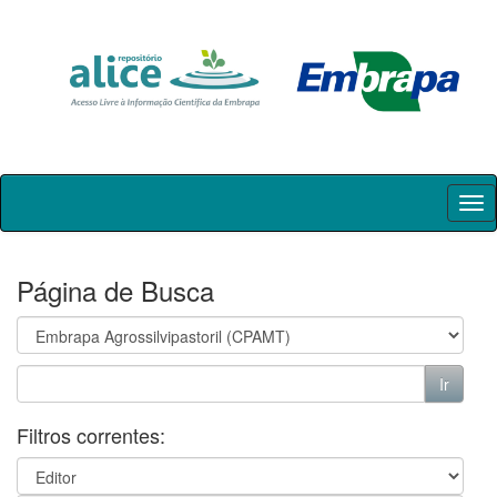
Skip
navigation
Página de Busca
Filtros correntes: