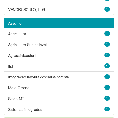
VENDRUSCULO, L. G.
1
Assunto
Agricultura
1
Agricultura Sustentável
1
Agrossilvipastoril
1
Ilpf
1
Integracao lavoura-pecuaria-floresta
1
Mato Grosso
1
Sinop-MT
1
Sistemas integrados
1