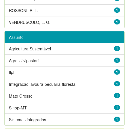
ROSSONI, A. L.
1
VENDRUSCULO, L. G.
1
Assunto
Agricultura Sustentável
1
Agrossilvipastoril
1
Ilpf
1
Integracao lavoura-pecuaria-floresta
1
Mato Grosso
1
Sinop-MT
1
Sistemas integrados
1