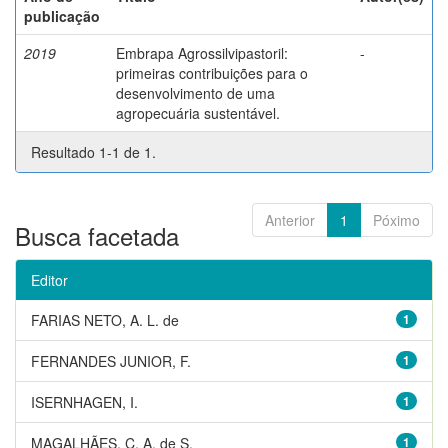
publicação
2019
Embrapa Agrossilvipastoril:
-
primeiras contribuições para o
desenvolvimento de uma
agropecuária sustentável.
Resultado 1-1 de 1.
Anterior
1
Póximo
Busca facetada
Editor
FARIAS NETO, A. L. de
1
FERNANDES JUNIOR, F.
1
ISERNHAGEN, I.
1
MAGALHÃES, C. A. de S.
1