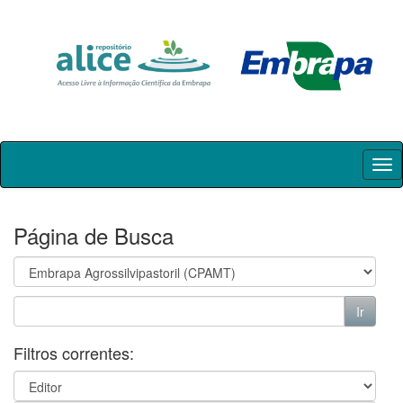
Skip
navigation
Página de Busca
Filtros correntes: