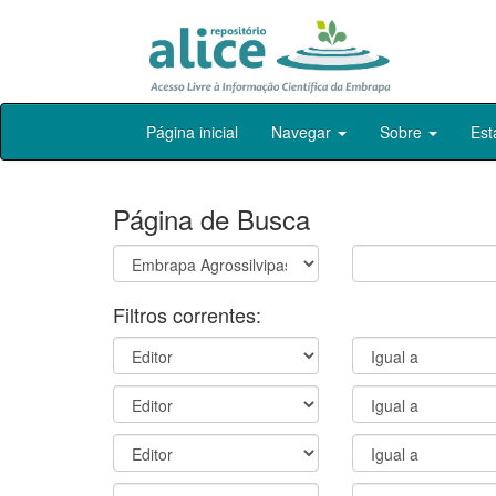
Skip
Página inicial
Navegar
Sobre
Est
navigation
Página de Busca
Filtros correntes: