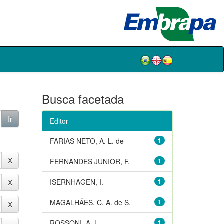
Busca facetada
Editor
FARIAS NETO, A. L. de
1
FERNANDES JUNIOR, F.
1
ISERNHAGEN, I.
1
MAGALHÃES, C. A. de S.
1
ROSSONI, A. L.
1