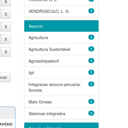
VENDRUSCULO, L. G.
1
Assunto
Agricultura
1
Agricultura Sustentável
1
Agrossilvipastoril
1
Ilpf
1
Integracao lavoura-pecuaria-
1
floresta
Mato Grosso
1
Sistemas integrados
1
tor(es)