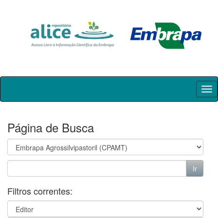
Skip
navigation
Página de Busca
Filtros correntes: