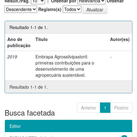
Result./Pág.
|
Ordenar por
Ordenar
Registro(s)
Resultado 1-1 de 1.
Ano de
Título
Autor(es)
publicação
2019
Embrapa Agrossilvipastoril:
-
primeiras contribuições para o
desenvolvimento de uma
agropecuária sustentável.
Resultado 1-1 de 1.
Anterior
1
Póximo
Busca facetada
Editor