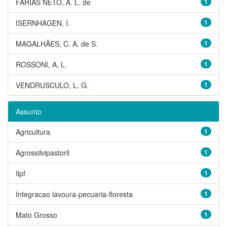
FARIAS NETO, A. L. de
1
ISERNHAGEN, I.
1
MAGALHÃES, C. A. de S.
1
ROSSONI, A. L.
1
VENDRUSCULO, L. G.
1
Assunto
Agricultura
1
Agrossilvipastoril
1
Ilpf
1
Integracao lavoura-pecuaria-floresta
1
Mato Grosso
1