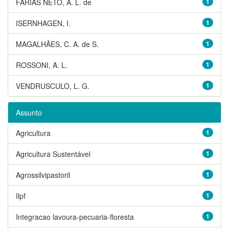
FARIAS NETO, A. L. de
1
ISERNHAGEN, I.
1
MAGALHÃES, C. A. de S.
1
ROSSONI, A. L.
1
VENDRUSCULO, L. G.
1
Assunto
Agricultura
1
Agricultura Sustentável
1
Agrossilvipastoril
1
Ilpf
1
Integracao lavoura-pecuaria-floresta
1