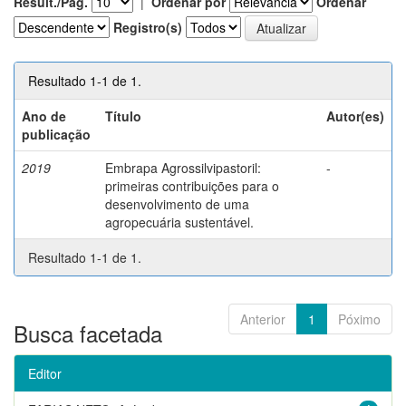
Result./Pág.
|
Ordenar por
Ordenar
Registro(s)
Resultado 1-1 de 1.
Ano de
Título
Autor(es)
publicação
2019
Embrapa Agrossilvipastoril:
-
primeiras contribuições para o
desenvolvimento de uma
agropecuária sustentável.
Resultado 1-1 de 1.
Anterior
1
Póximo
Busca facetada
Editor