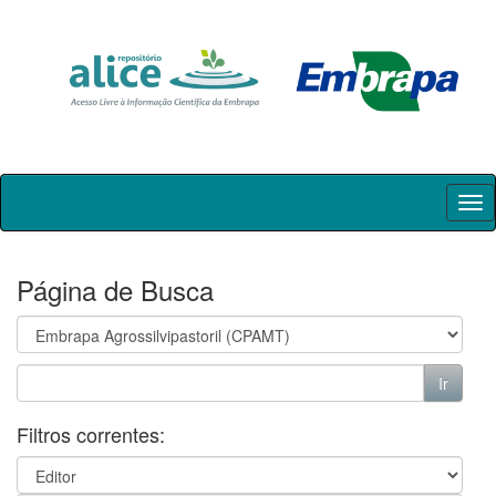
Skip
navigation
Página de Busca
Filtros correntes: