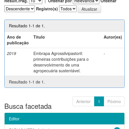
Result./Pág.
|
Ordenar por
Ordenar
Registro(s)
Resultado 1-1 de 1.
Ano de
Título
Autor(es)
publicação
2019
Embrapa Agrossilvipastoril:
-
primeiras contribuições para o
desenvolvimento de uma
agropecuária sustentável.
Resultado 1-1 de 1.
Anterior
1
Póximo
Busca facetada
Editor