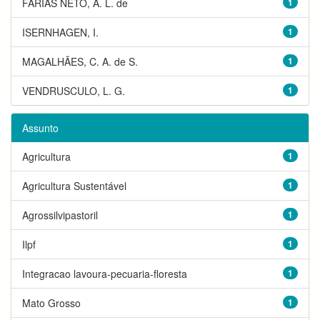
FARIAS NETO, A. L. de
1
ISERNHAGEN, I.
1
MAGALHÃES, C. A. de S.
1
VENDRUSCULO, L. G.
1
Assunto
Agricultura
1
Agricultura Sustentável
1
Agrossilvipastoril
1
Ilpf
1
Integracao lavoura-pecuaria-floresta
1
Mato Grosso
1