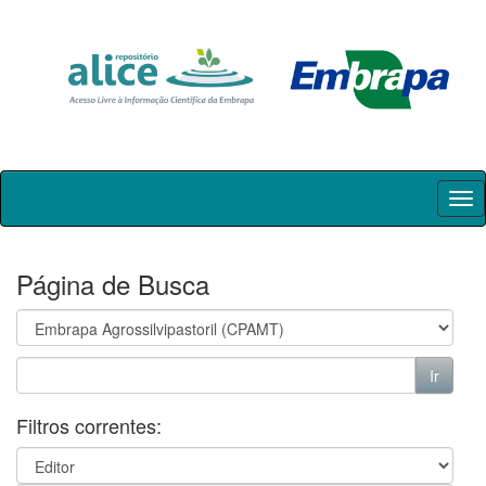
Skip
navigation
Página de Busca
Filtros correntes: