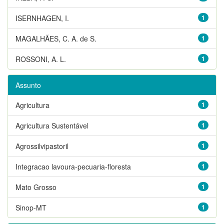
ISERNHAGEN, I.
1
MAGALHÃES, C. A. de S.
1
ROSSONI, A. L.
1
Assunto
Agricultura
1
Agricultura Sustentável
1
Agrossilvipastoril
1
Integracao lavoura-pecuaria-floresta
1
Mato Grosso
1
Sinop-MT
1