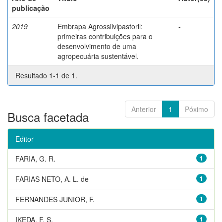
publicação
2019
Embrapa Agrossilvipastoril:
-
primeiras contribuições para o
desenvolvimento de uma
agropecuária sustentável.
Resultado 1-1 de 1.
Anterior
1
Póximo
Busca facetada
Editor
FARIA, G. R.
1
FARIAS NETO, A. L. de
1
FERNANDES JUNIOR, F.
1
IKEDA, F. S.
1