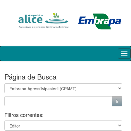
Skip
navigation
Página de Busca
Filtros correntes: