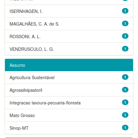
ISERNHAGEN, I.
1
MAGALHÃES, C. A. de S.
1
ROSSONI, A. L.
1
VENDRUSCULO, L. G.
1
Assunto
Agricultura Sustentável
1
Agrossilvipastoril
1
Integracao lavoura-pecuaria-floresta
1
Mato Grosso
1
Sinop-MT
1