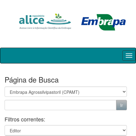
Skip
navigation
Página de Busca
Filtros correntes: