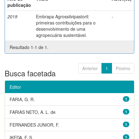
publicação
2019
Embrapa Agrossilvipastoril:
-
primeiras contribuições para o
desenvolvimento de uma
agropecuária sustentável.
Resultado 1-1 de 1.
Anterior
1
Póximo
Busca facetada
Editor
FARIA, G. R.
1
FARIAS NETO, A. L. de
1
FERNANDES JUNIOR, F.
1
IKEDA, F. S.
1