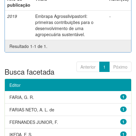
publicação
2019
Embrapa Agrossilvipastoril:
-
primeiras contribuições para o
desenvolvimento de uma
agropecuária sustentável.
Resultado 1-1 de 1.
Anterior
1
Póximo
Busca facetada
Editor
FARIA, G. R.
1
FARIAS NETO, A. L. de
1
FERNANDES JUNIOR, F.
1
IKEDA, F. S.
1