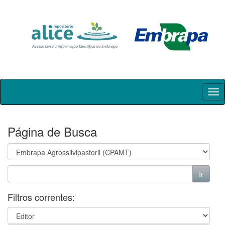
Skip
navigation
Página de Busca
Filtros correntes: