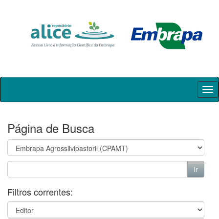
Skip
navigation
Página de Busca
Filtros correntes: