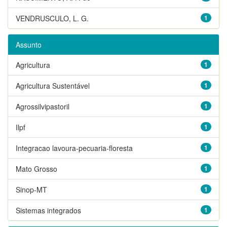
VENDRUSCULO, L. G.
1
Assunto
Agricultura
1
Agricultura Sustentável
1
Agrossilvipastoril
1
Ilpf
1
Integracao lavoura-pecuaria-floresta
1
Mato Grosso
1
Sinop-MT
1
Sistemas integrados
1