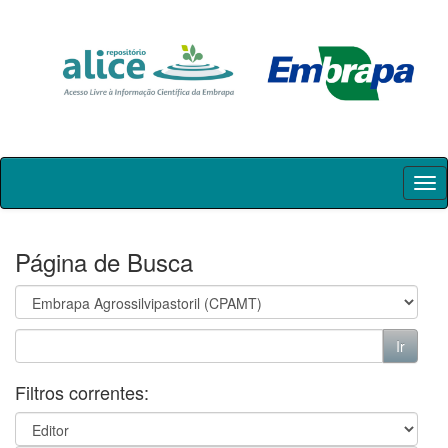
Skip
navigation
Página de Busca
Filtros correntes: