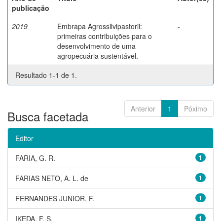
publicação
2019
Embrapa Agrossilvipastoril:
-
primeiras contribuições para o
desenvolvimento de uma
agropecuária sustentável.
Resultado 1-1 de 1.
Anterior
1
Póximo
Busca facetada
Editor
FARIA, G. R.
1
FARIAS NETO, A. L. de
1
FERNANDES JUNIOR, F.
1
IKEDA, F. S.
1