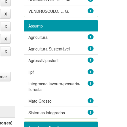
VENDRUSCULO, L. G.
1
Assunto
Agricultura
1
Agricultura Sustentável
1
Agrossilvipastoril
1
Ilpf
1
Integracao lavoura-pecuaria-
1
floresta
Mato Grosso
1
Sistemas integrados
1
tor(es)