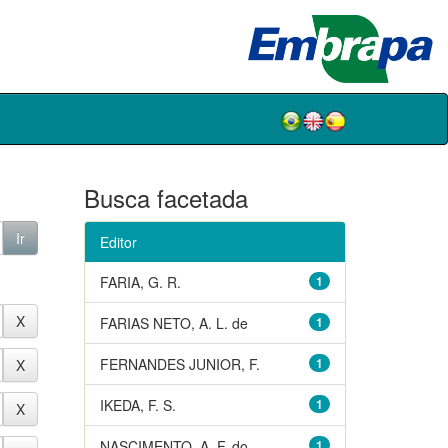
Busca facetada
Editor
FARIA, G. R.
1
FARIAS NETO, A. L. de
1
FERNANDES JUNIOR, F.
1
IKEDA, F. S.
1
NASCIMENTO, A. F. do
1