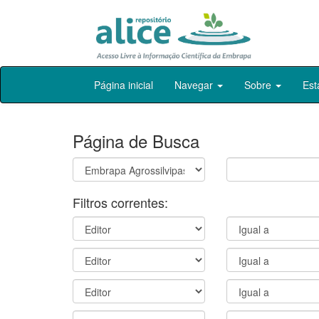
Skip
Página inicial
Navegar
Sobre
Est
navigation
Página de Busca
Filtros correntes: