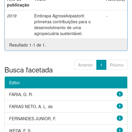
publicação
2019
Embrapa Agrossilvipastoril:
-
primeiras contribuições para o
desenvolvimento de uma
agropecuária sustentável.
Resultado 1-1 de 1.
Anterior
1
Póximo
Busca facetada
Editor
FARIA, G. R.
1
FARIAS NETO, A. L. de
1
FERNANDES JUNIOR, F.
1
IKEDA, F. S.
1