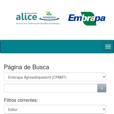
Skip
navigation
Página de Busca
Filtros correntes: