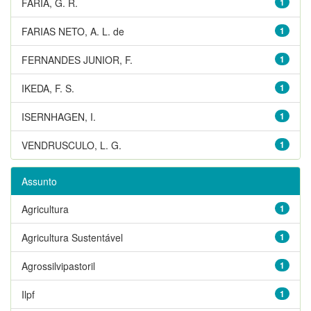
FARIA, G. R.
1
FARIAS NETO, A. L. de
1
FERNANDES JUNIOR, F.
1
IKEDA, F. S.
1
ISERNHAGEN, I.
1
VENDRUSCULO, L. G.
1
Assunto
Agricultura
1
Agricultura Sustentável
1
Agrossilvipastoril
1
Ilpf
1