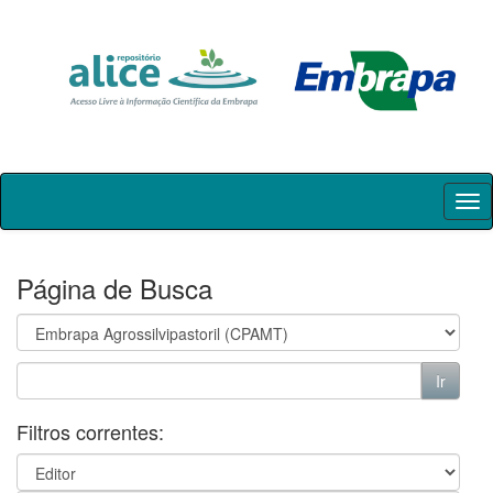
Skip
navigation
Página de Busca
Filtros correntes: