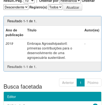
Result./Pág.
|
Ordenar por
Ordenar
Registro(s)
Resultado 1-1 de 1.
Ano de
Título
Autor(es)
publicação
2019
Embrapa Agrossilvipastoril:
-
primeiras contribuições para o
desenvolvimento de uma
agropecuária sustentável.
Resultado 1-1 de 1.
Anterior
1
Póximo
Busca facetada
Editor