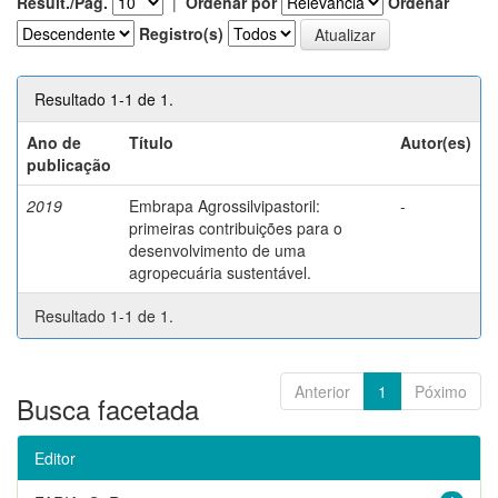
Result./Pág.
|
Ordenar por
Ordenar
Registro(s)
Resultado 1-1 de 1.
Ano de
Título
Autor(es)
publicação
2019
Embrapa Agrossilvipastoril:
-
primeiras contribuições para o
desenvolvimento de uma
agropecuária sustentável.
Resultado 1-1 de 1.
Anterior
1
Póximo
Busca facetada
Editor