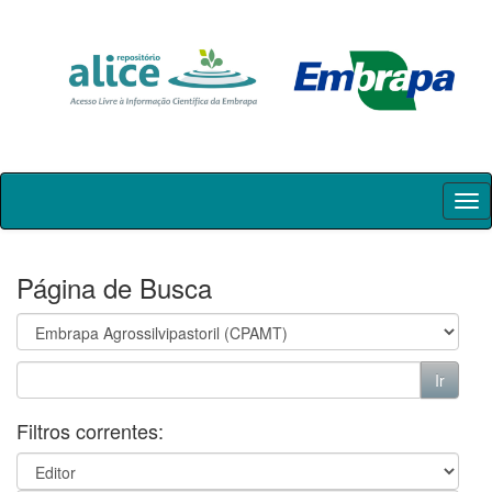
Skip
navigation
Página de Busca
Filtros correntes: