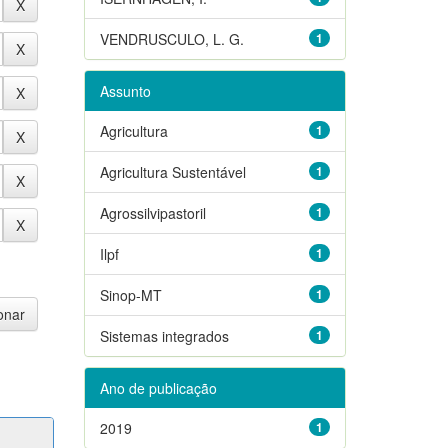
VENDRUSCULO, L. G.
1
Assunto
Agricultura
1
Agricultura Sustentável
1
Agrossilvipastoril
1
Ilpf
1
Sinop-MT
1
Sistemas integrados
1
Ano de publicação
2019
1