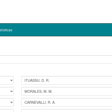
atísticas