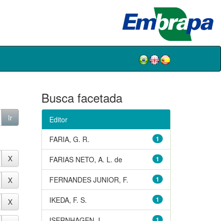
Busca facetada
Editor
FARIA, G. R.
1
FARIAS NETO, A. L. de
1
FERNANDES JUNIOR, F.
1
IKEDA, F. S.
1
ISERNHAGEN, I.
1