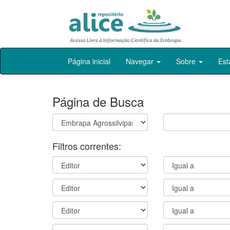
Skip
Página inicial
Navegar
Sobre
Est
navigation
Página de Busca
Filtros correntes: