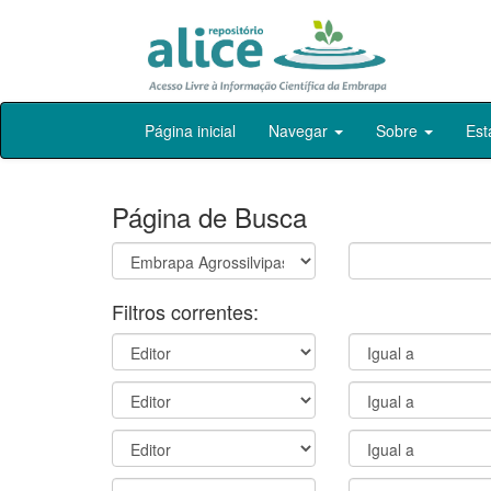
Skip
Página inicial
Navegar
Sobre
Est
navigation
Página de Busca
Filtros correntes: