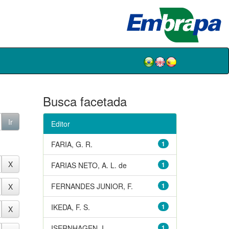
Busca facetada
Editor
FARIA, G. R.
1
FARIAS NETO, A. L. de
1
FERNANDES JUNIOR, F.
1
IKEDA, F. S.
1
ISERNHAGEN, I.
1