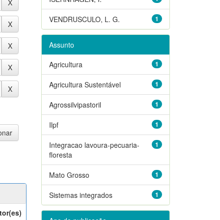
VENDRUSCULO, L. G.
1
Assunto
Agricultura
1
Agricultura Sustentável
1
Agrossilvipastoril
1
Ilpf
1
Integracao lavoura-pecuaria-
1
floresta
Mato Grosso
1
Sistemas integrados
1
tor(es)