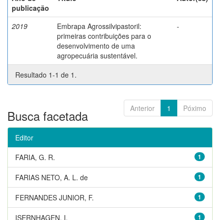
publicação
2019
Embrapa Agrossilvipastoril:
-
primeiras contribuições para o
desenvolvimento de uma
agropecuária sustentável.
Resultado 1-1 de 1.
Anterior
1
Póximo
Busca facetada
Editor
FARIA, G. R.
1
FARIAS NETO, A. L. de
1
FERNANDES JUNIOR, F.
1
ISERNHAGEN, I.
1