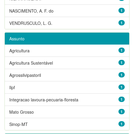
NASCIMENTO, A. F. do
1
VENDRUSCULO, L. G.
1
Assunto
Agricultura
1
Agricultura Sustentável
1
Agrossilvipastoril
1
Ilpf
1
Integracao lavoura-pecuaria-floresta
1
Mato Grosso
1
Sinop-MT
1