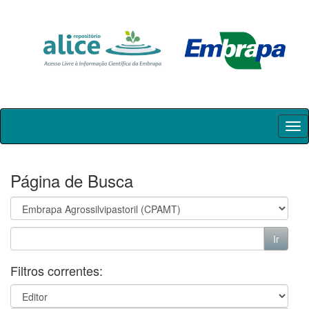
Skip
navigation
Página de Busca
Filtros correntes: