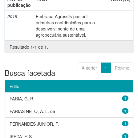
publicação
2019
Embrapa Agrossilvipastoril:
-
primeiras contribuições para o
desenvolvimento de uma
agropecuária sustentável.
Resultado 1-1 de 1.
Anterior
1
Póximo
Busca facetada
Editor
FARIA, G. R.
1
FARIAS NETO, A. L. de
1
FERNANDES JUNIOR, F.
1
IKEDA, F. S.
1