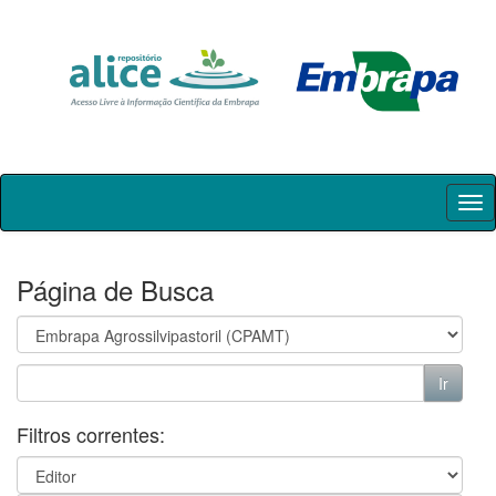
Skip
navigation
Página de Busca
Filtros correntes: