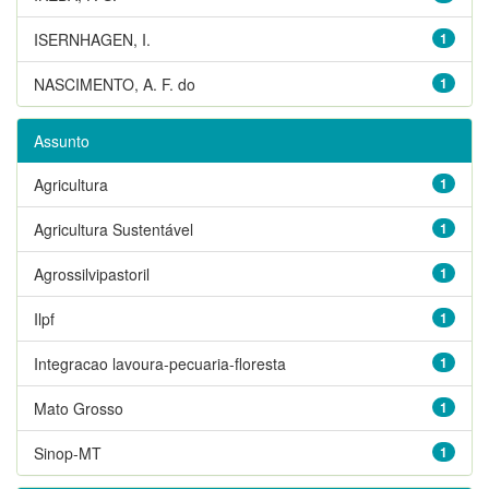
ISERNHAGEN, I.
1
NASCIMENTO, A. F. do
1
Assunto
Agricultura
1
Agricultura Sustentável
1
Agrossilvipastoril
1
Ilpf
1
Integracao lavoura-pecuaria-floresta
1
Mato Grosso
1
Sinop-MT
1