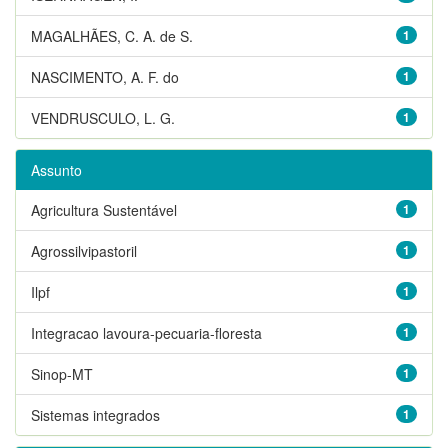
MAGALHÃES, C. A. de S.
1
NASCIMENTO, A. F. do
1
VENDRUSCULO, L. G.
1
Assunto
Agricultura Sustentável
1
Agrossilvipastoril
1
Ilpf
1
Integracao lavoura-pecuaria-floresta
1
Sinop-MT
1
Sistemas integrados
1