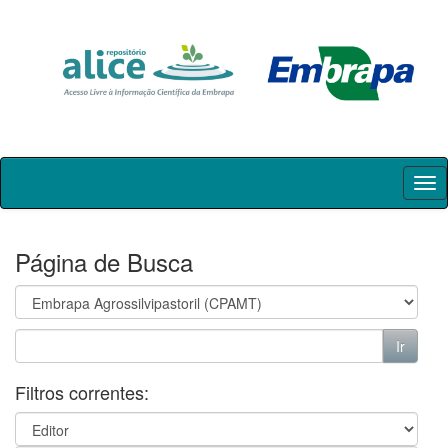
Skip
navigation
Página de Busca
Filtros correntes: