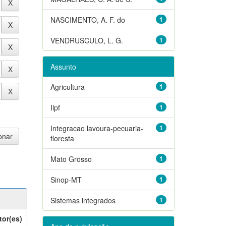
NASCIMENTO, A. F. do
1
VENDRUSCULO, L. G.
1
Assunto
Agricultura
1
Ilpf
1
Integracao lavoura-pecuaria-
1
floresta
Mato Grosso
1
Sinop-MT
1
Sistemas integrados
1
tor(es)