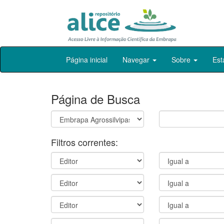
Skip
Página inicial
Navegar
Sobre
Est
navigation
Página de Busca
Filtros correntes: