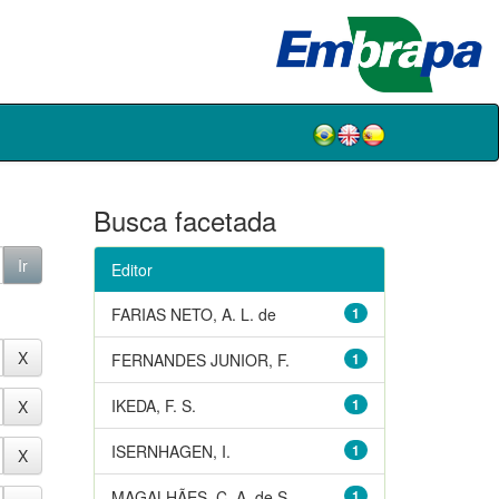
Busca facetada
Editor
FARIAS NETO, A. L. de
1
FERNANDES JUNIOR, F.
1
IKEDA, F. S.
1
ISERNHAGEN, I.
1
MAGALHÃES, C. A. de S.
1