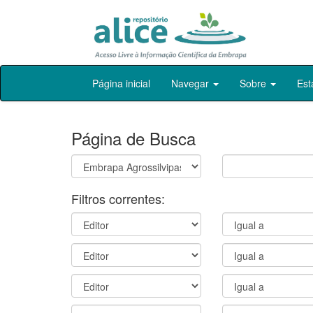
Skip
Página inicial
Navegar
Sobre
Est
navigation
Página de Busca
Filtros correntes: