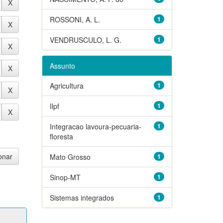
ROSSONI, A. L.
1
VENDRUSCULO, L. G.
1
Assunto
Agricultura
1
Ilpf
1
Integracao lavoura-pecuaria-
1
floresta
Mato Grosso
1
Sinop-MT
1
Sistemas integrados
1