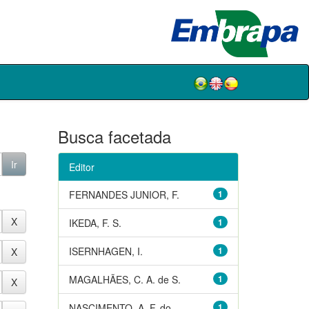
Busca facetada
Editor
FERNANDES JUNIOR, F.
1
IKEDA, F. S.
1
ISERNHAGEN, I.
1
MAGALHÃES, C. A. de S.
1
NASCIMENTO, A. F. do
1