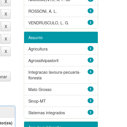
ROSSONI, A. L.
1
VENDRUSCULO, L. G.
1
Assunto
Agricultura
1
Agrossilvipastoril
1
Integracao lavoura-pecuaria-
1
floresta
Mato Grosso
1
Sinop-MT
1
Sistemas integrados
1
tor(es)