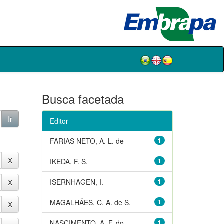
Busca facetada
Editor
FARIAS NETO, A. L. de
1
IKEDA, F. S.
1
ISERNHAGEN, I.
1
MAGALHÃES, C. A. de S.
1
NASCIMENTO, A. F. do
1