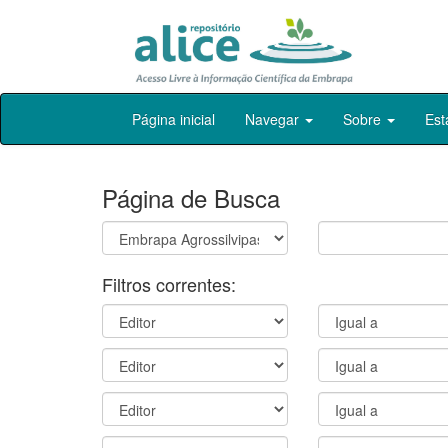
Skip
Página inicial
Navegar
Sobre
Est
navigation
Página de Busca
Filtros correntes: