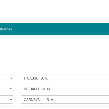
atísticas