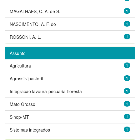
MAGALHÃES, C. A. de S.
1
NASCIMENTO, A. F. do
1
ROSSONI, A. L.
1
Assunto
Agricultura
1
Agrossilvipastoril
1
Integracao lavoura-pecuaria-floresta
1
Mato Grosso
1
Sinop-MT
1
Sistemas integrados
1