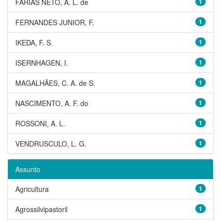
FARIAS NETO, A. L. de
1
FERNANDES JUNIOR, F.
1
IKEDA, F. S.
1
ISERNHAGEN, I.
1
MAGALHÃES, C. A. de S.
1
NASCIMENTO, A. F. do
1
ROSSONI, A. L.
1
VENDRUSCULO, L. G.
1
Assunto
Agricultura
1
Agrossilvipastoril
1