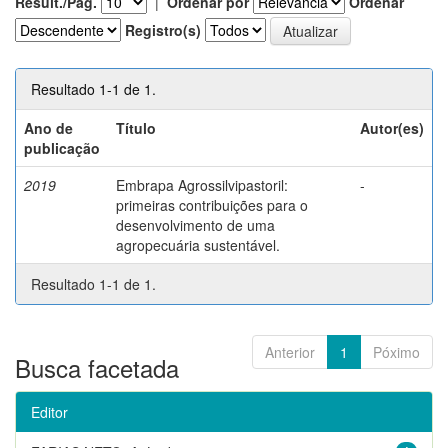
Result./Pág.
|
Ordenar por
Ordenar
Registro(s)
Resultado 1-1 de 1.
Ano de
Título
Autor(es)
publicação
2019
Embrapa Agrossilvipastoril:
-
primeiras contribuições para o
desenvolvimento de uma
agropecuária sustentável.
Resultado 1-1 de 1.
Anterior
1
Póximo
Busca facetada
Editor