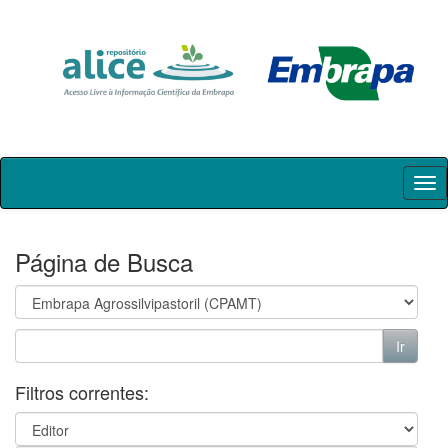
Skip
navigation
Página de Busca
Filtros correntes: