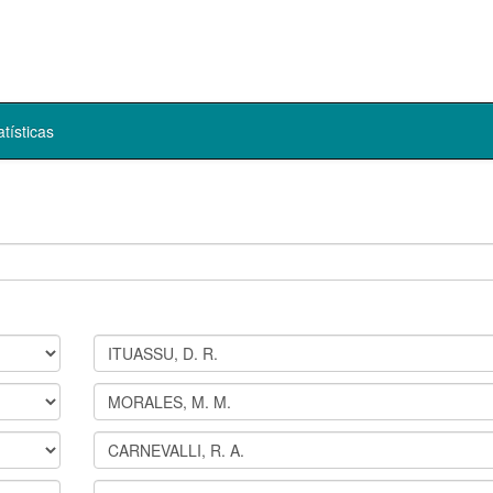
atísticas