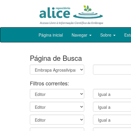
Skip
Página inicial
Navegar
Sobre
Est
navigation
Página de Busca
Filtros correntes: