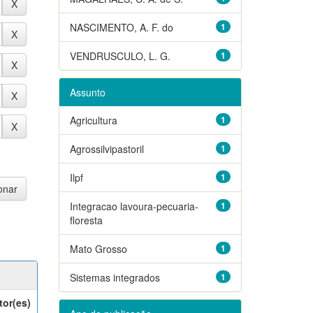
NASCIMENTO, A. F. do
1
VENDRUSCULO, L. G.
1
Assunto
Agricultura
1
Agrossilvipastoril
1
Ilpf
1
Integracao lavoura-pecuaria-
1
floresta
Mato Grosso
1
Sistemas integrados
1
tor(es)