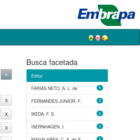
Busca facetada
Editor
FARIAS NETO, A. L. de
1
FERNANDES JUNIOR, F.
1
IKEDA, F. S.
1
ISERNHAGEN, I.
1
MAGALHÃES, C. A. de S.
1