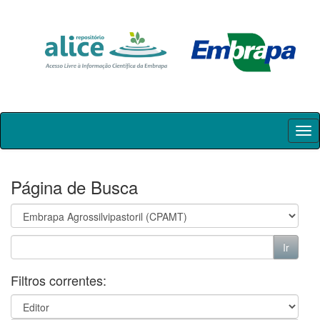
Skip
navigation
Página de Busca
Filtros correntes: